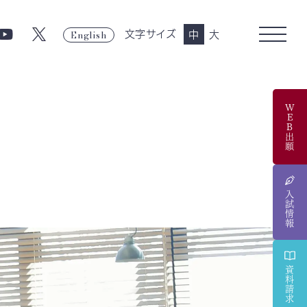
English
文字サイズ
中
大
WEB出願
入試情報
資料請求