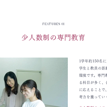
FEATURES 01
少人数制の専門教育
1学年約150名
学生と教員の距
環境です。専門
る科目が多く、
に応えることで
考力を養ってい