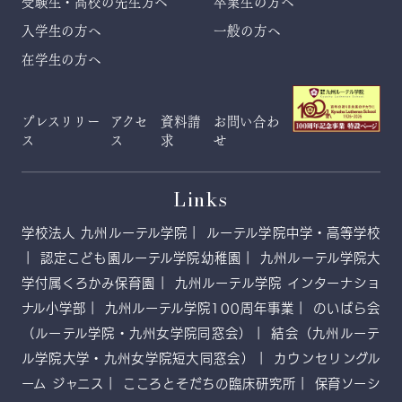
受験生・高校の先生方へ
卒業生の方へ
入学生の方へ
一般の方へ
在学生の方へ
プレスリリー
アクセ
資料請
お問い合わ
ス
ス
求
せ
Links
学校法人 九州ルーテル学院
ルーテル学院中学・高等学校
認定こども園ルーテル学院幼稚園
九州ルーテル学院大
学付属くろかみ保育園
九州ルーテル学院 インターナショ
ナル小学部
九州ルーテル学院100周年事業
のいばら会
（ルーテル学院・九州女学院同窓会）
結会（九州ルーテ
ル学院大学・九州女学院短大同窓会）
カウンセリングル
ーム ジャニス
こころとそだちの臨床研究所
保育ソーシ