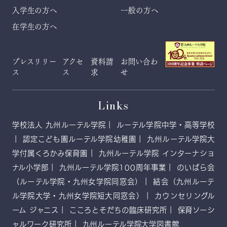
入学生の方へ
一般の方へ
在学生の方へ
プレスリリー
アクセ
資料請
お問い合わ
ス
ス
求
せ
Links
学校法人 九州ルーテル学院
ルーテル学院中学・高等学校
認定こども園ルーテル学院幼稚園
九州ルーテル学院大
学付属くろかみ保育園
九州ルーテル学院 インターナショ
ナル小学部
九州ルーテル学院100周年事業
のいばら会
（ルーテル学院・九州女学院同窓会）
結会（九州ルーテ
ル学院大学・九州女学院短大同窓会）
カウンセリングル
ーム ジャニス
こころとそだちの臨床研究所
保育ソーシ
ャルワーク研究所
九州ルーテル学院大学図書館