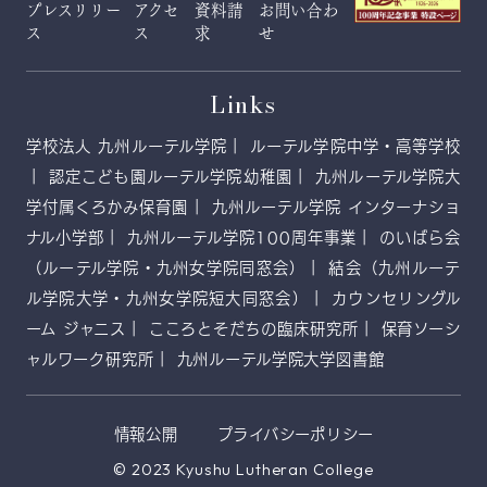
プレスリリー
アクセ
資料請
お問い合わ
ス
ス
求
せ
Links
学校法人 九州ルーテル学院
ルーテル学院中学・高等学校
認定こども園ルーテル学院幼稚園
九州ルーテル学院大
学付属くろかみ保育園
九州ルーテル学院 インターナショ
ナル小学部
九州ルーテル学院100周年事業
のいばら会
（ルーテル学院・九州女学院同窓会）
結会（九州ルーテ
ル学院大学・九州女学院短大同窓会）
カウンセリングル
ーム ジャニス
こころとそだちの臨床研究所
保育ソーシ
ャルワーク研究所
九州ルーテル学院大学図書館
情報公開
プライバシーポリシー
© 2023 Kyushu Lutheran College