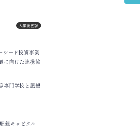
大学総務課
ーシード投資事業
展に向けた連携協
等専門学校と肥銀
。
 肥銀キャピタル