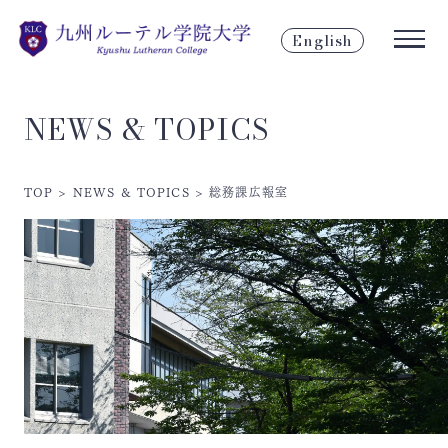
English
NEWS & TOPICS
TOP
>
NEWS & TOPICS
>
総務課広報室