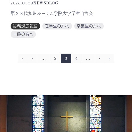
NEWS
BLOG
2026.01.08
第２８代九州ルーテル学院大学学生自治会
総務課広報室
在学生の方へ
卒業生の方へ
一般の方へ
«
‹
...
2
3
4
...
›
»